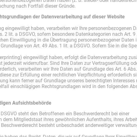
 personenbezogenen Daten haben (z. B. steuer- oder handelsrech
öschung nach Fortfall dieser Gründe.
htsgrundlagen der Datenverarbeitung auf dieser Website
ng eingewilligt haben, verarbeiten wir Ihre personenbezogenen D
bs. 2 lit. a DSGVO, sofern besondere Datenkategorien nach Art. 
chen Einwilligung in die Übertragung personenbezogener Daten in
rundlage von Art. 49 Abs. 1 lit. a DSGVO. Sofern Sie in die Sp
gerprinting) eingewilligt haben, erfolgt die Datenverarbeitung z
t jederzeit widerrufbar. Sind Ihre Daten zur Vertragserfüllung o
erlich, verarbeiten wir Ihre Daten auf Grundlage des Art. 6 Abs.
 diese zur Erfüllung einer rechtlichen Verpflichtung erforderlich 
tung kann ferner auf Grundlage unseres berechtigten Interesses 
zelfall einschlägigen Rechtsgrundlagen wird in den folgenden Ab
digen Aufsichtsbehörde
 DSGVO steht den Betroffenen ein Beschwerderecht bei einer
 dem Mitgliedstaat ihres gewöhnlichen Aufenthalts, ihres Arbei
eschwerderecht besteht unbeschadet anderweitiger verwaltungsr
e haben das Recht, Daten, die wir auf Grundlage Ihrer Einwilligu