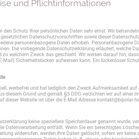
se und Pflichtinformationen
en den Schutz Ihrer persönlichen Daten sehr ernst. Wir behande
 gesetzlichen Datenschutzvorschriften sowie dieser Datenschut
iedene personenbezogene Daten erhoben. Personenbezogene Dat
önnen. Die vorliegende Datenschutzerklärung erläutert, welche Da
und zu welchem Zweck das geschieht. Wir weisen darauf hin, dass
 E-Mail) Sicherheitslücken aufweisen kann. Ein lückenloser Schu
lle
iell, werbefrei und hat lediglich den Zweck Aufmerksamkeit auf
. Aus diesem Grund und gemäß §5 DDG verzichten wir auf einer I
auf dieser Website ist über die E-Mail Adresse kontakt@bipolar-h
utzerklärung keine speziellere Speicherdauer genannt wurde, v
 die Datenverarbeitung entfällt. Wenn Sie ein berechtigtes Lösc
eitung widerrufen, werden Ihre Daten gelöscht, sofern wir keine 