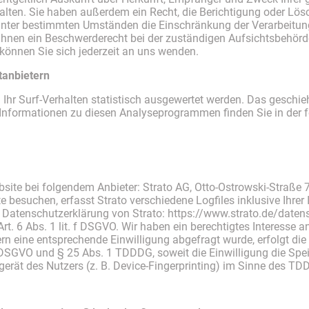
ten. Sie haben außerdem ein Recht, die Berichtigung oder Lös
nter bestimmten Umständen die Einschränkung der Verarbeitun
 Ihnen ein Beschwerderecht bei der zuständigen Aufsichtsbehörd
nnen Sie sich jederzeit an uns wenden.
tanbietern
Ihr Surf-Verhalten statistisch ausgewertet werden. Das geschie
 Informationen zu diesen Analyseprogrammen finden Sie in der 
bsite bei folgendem Anbieter: Strato AG, Otto-Ostrowski-Straße 
e besuchen, erfasst Strato verschiedene Logfiles inklusive Ihrer
 Datenschutzerklärung von Strato: https://www.strato.de/date
rt. 6 Abs. 1 lit. f DSGVO. Wir haben ein berechtigtes Interesse 
rn eine entsprechende Einwilligung abgefragt wurde, erfolgt die
 A DSGVO und § 25 Abs. 1 TDDDG, soweit die Einwilligung die Sp
erät des Nutzers (z. B. Device-Fingerprinting) im Sinne des TD